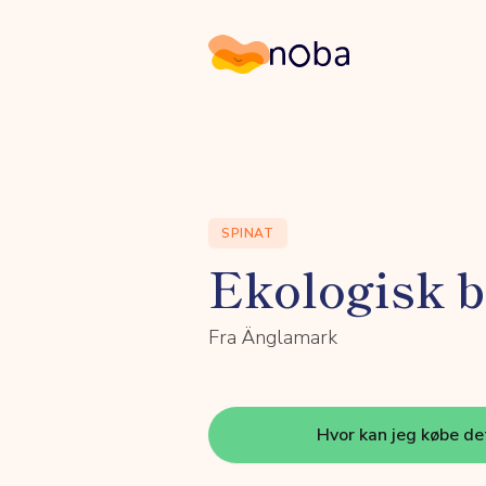
Noba
SPINAT
Ekologisk 
Fra Änglamark
Hvor kan jeg købe de