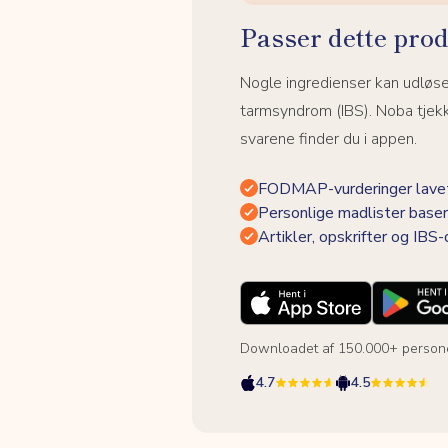
Passer dette prod
Nogle ingredienser kan udløs
tarmsyndrom (IBS). Noba tjek
svarene finder du i appen.
FODMAP-vurderinger lavet
Personlige madlister baser
Artikler, opskrifter og IBS
Downloadet af 150.000+ person
4.7
4.5