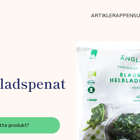
ARTIKLER
APPEN
SU
bladspenat
tte produkt?