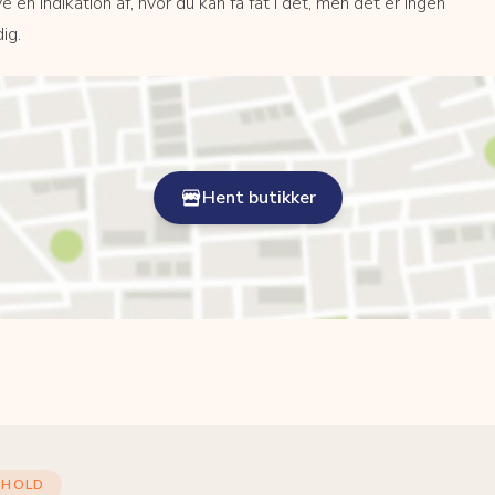
e en indikation af, hvor du kan få fat i det, men det er ingen
ig.
Hent butikker
DHOLD