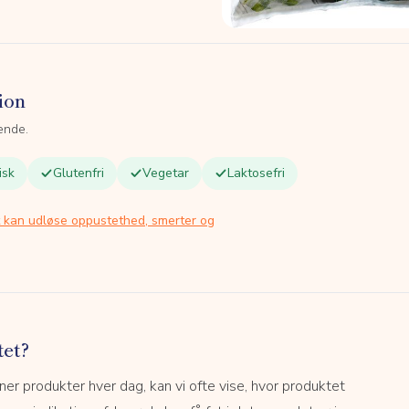
ion
ende.
isk
Glutenfri
Vegetar
Laktosefri
t kan udløse oppustethed, smerter og
tet?
r produkter hver dag, kan vi ofte vise, hvor produktet