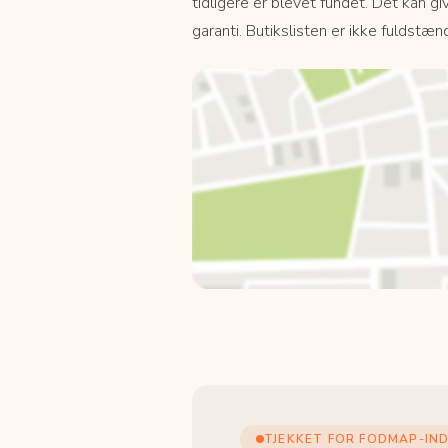
tidligere er blevet fundet. Det kan giv
garanti. Butikslisten er ikke fuldstænd
TJEKKET FOR FODMAP-IN