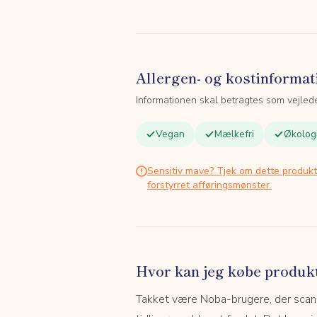
Allergen- og kostinformat
Informationen skal betragtes som vejled
Vegan
Mælkefri
Økolog
Sensitiv mave? Tjek om dette produk
forstyrret afføringsmønster.
Hvor kan jeg købe produk
Takket være Noba-brugere, der scanne