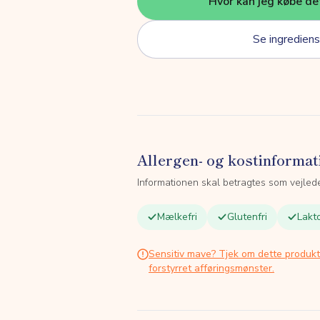
Hvor kan jeg købe de
Se ingrediens
Allergen- og kostinformat
Informationen skal betragtes som vejled
Mælkefri
Glutenfri
Lakto
Sensitiv mave? Tjek om dette produk
forstyrret afføringsmønster.