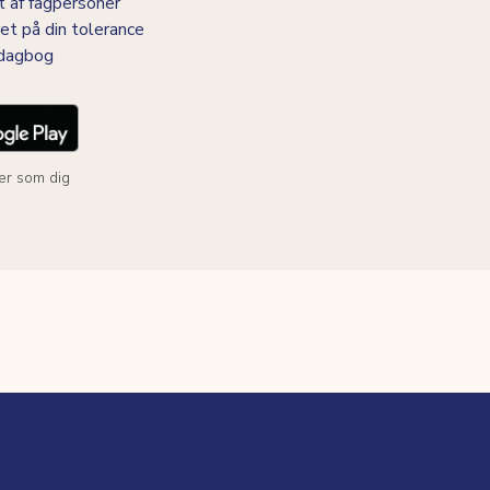
 af fagpersoner
et på din tolerance
-dagbog
er som dig