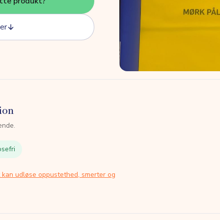
tte produkt?
er
ion
ende.
sefri
t kan udløse oppustethed, smerter og