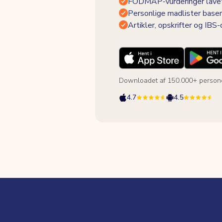
FODMAP-vurderinger lavet
Personlige madlister baser
Artikler, opskrifter og IBS
Downloadet af 150.000+ person
4.7
4.5