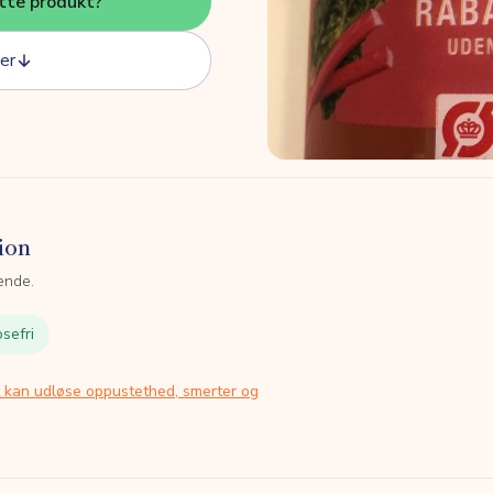
tte produkt?
er
ion
ende.
sefri
t kan udløse oppustethed, smerter og