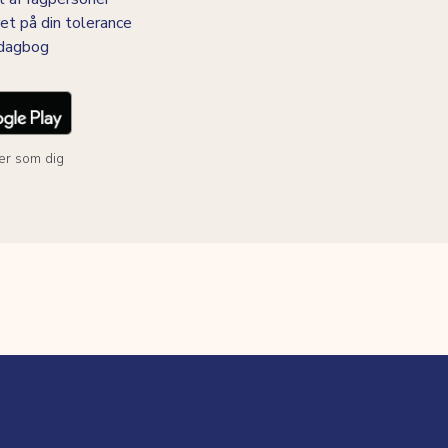
et på din tolerance
-dagbog
er som dig