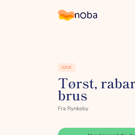
Noba
JUICE
Tørst, raba
brus
Fra Rynkeby