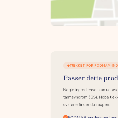
TJEKKET FOR FODMAP-IN
Passer dette prod
Nogle ingredienser kan udløs
tarmsyndrom (IBS). Noba tjek
svarene finder du i appen.
FODMAP-vurderinger lavet