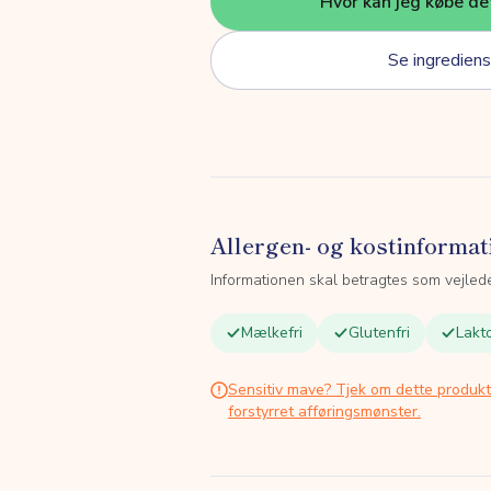
Hvor kan jeg købe de
Se ingrediens
Allergen- og kostinformat
Informationen skal betragtes som vejled
Mælkefri
Glutenfri
Lakto
Sensitiv mave? Tjek om dette produk
forstyrret afføringsmønster.