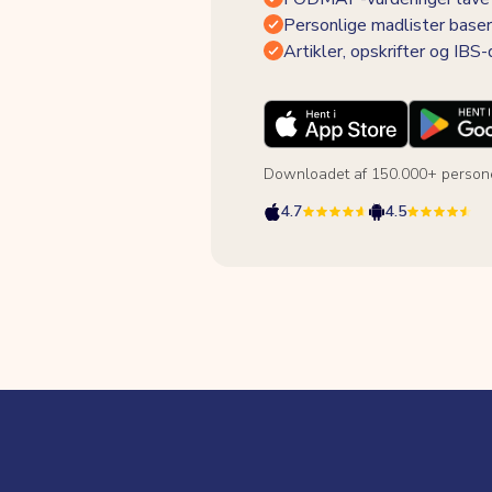
Personlige madlister baser
Artikler, opskrifter og IBS
Downloadet af 150.000+ person
4.7
4.5