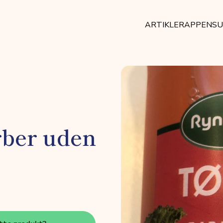
ARTIKLER
APPEN
SU
rber uden