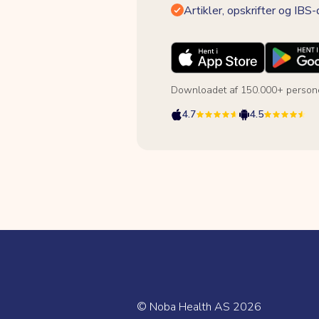
Artikler, opskrifter og IBS
Downloadet af 150.000+ person
4.7
4.5
© Noba Health AS
2026