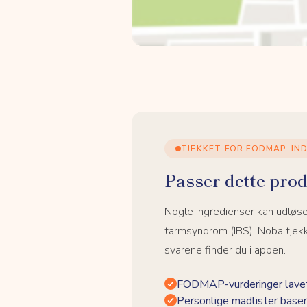
TJEKKET FOR FODMAP-IN
Passer dette prod
Nogle ingredienser kan udløs
tarmsyndrom (IBS). Noba tjek
svarene finder du i appen.
FODMAP-vurderinger lavet
Personlige madlister baser