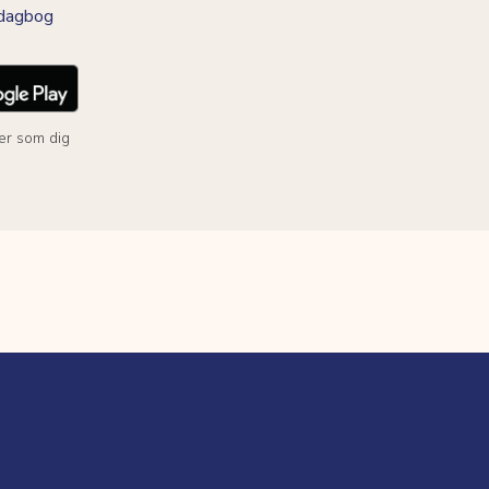
-dagbog
er som dig