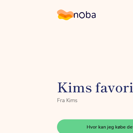
Noba
Kims favori
Fra Kims
Hvor kan jeg købe de