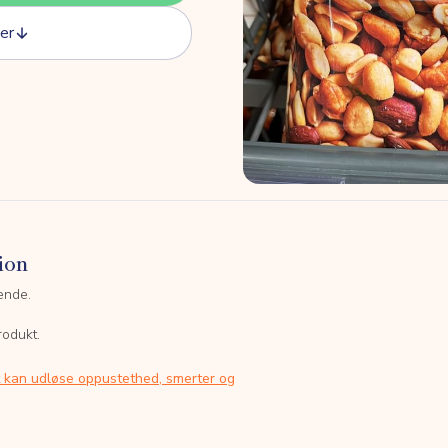
er
ion
ende.
rodukt.
t kan udløse oppustethed, smerter og