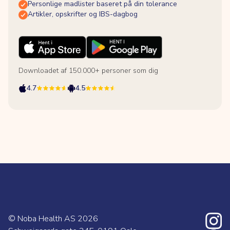
Personlige madlister baseret på din tolerance
Artikler, opskrifter og IBS-dagbog
Downloadet af 150.000+ personer som dig
4.7
4.5
© Noba Health AS
2026