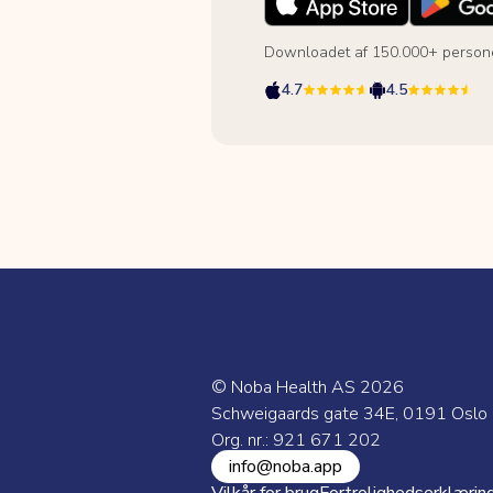
Downloadet af 150.000+ person
4.7
4.5
© Noba Health AS
2026
Schweigaards gate 34E, 0191 Oslo
Org. nr.: 921 671 202
info@noba.app
Vilkår for brug
Fortrolighedserklærin