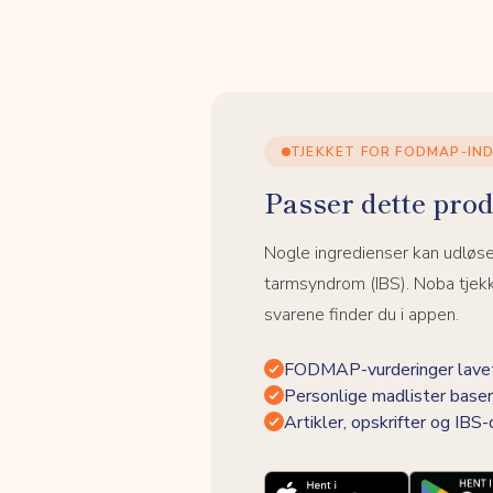
TJEKKET FOR FODMAP-IN
Passer dette prod
Nogle ingredienser kan udløs
tarmsyndrom (IBS). Noba tjek
svarene finder du i appen.
FODMAP-vurderinger lavet
Personlige madlister baser
Artikler, opskrifter og IBS