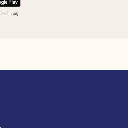
er som dig
g