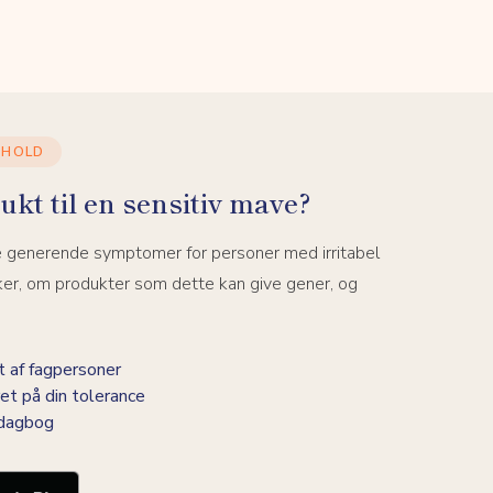
DHOLD
ukt til en sensitiv mave?
e generende symptomer for personer med irritabel
ker, om produkter som dette kan give gener, og
 af fagpersoner
et på din tolerance
-dagbog