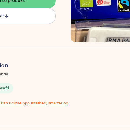
tte produkt?
er
ion
ende.
sefri
t kan udløse oppustethed, smerter og