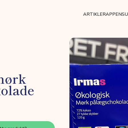
ARTIKLER
APPEN
SU
mørk
olade