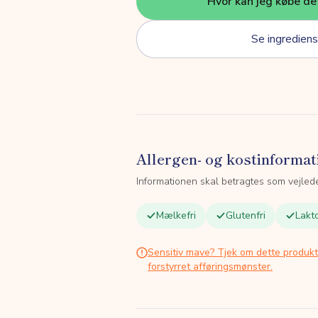
Hvor kan jeg købe de
Se ingrediens
Allergen- og kostinformat
Informationen skal betragtes som vejled
Mælkefri
Glutenfri
Lakto
Sensitiv mave? Tjek om dette produk
forstyrret afføringsmønster.