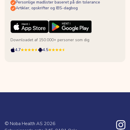
Personlige madlister baseret på din tolerance
Artikler, opskrifter og IBS-dagbog
Downloadet af 150.000+ personer som dig
4.7
4.5
© Noba Health AS
2026