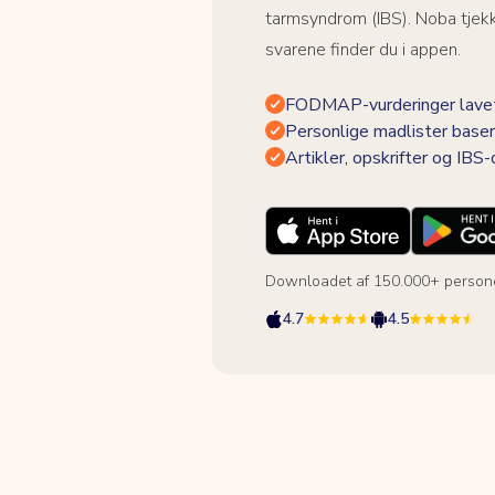
tarmsyndrom (IBS). Noba tjek
svarene finder du i appen.
FODMAP-vurderinger lavet
Personlige madlister baser
Artikler, opskrifter og IBS
Downloadet af 150.000+ person
4.7
4.5