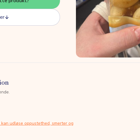
tte produkt?
er
ion
ende.
t kan udløse oppustethed, smerter og