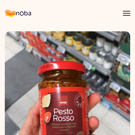
Åpn
Noba