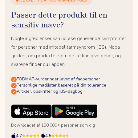
TJEKKET FOR FODMAP-INDHOLD
Passer dette produkt til en
sensitiv mave?
Nogle ingredienser kan udløse generende symptomer
for personer med irritabel tarmsyndrom (IBS). Noba
tjekker, om produkter som dette kan give gener, og
svarene finder du i appen.
FODMAP-vurderinger lavet af fagpersoner
Personlige madlister baseret på din tolerance
Artikler, opskrifter og IBS-dagbog
Downloadet af 150.000+ personer som dig
4.7
4.5