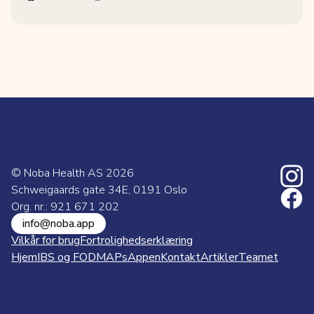
© Noba Health AS
2026
Schweigaards gate 34E, 0191 Oslo
Org. nr.: 921 671 202
info@noba.app
Vilkår for brug
Fortrolighedserklæring
Hjem
IBS og FODMAPs
Appen
Kontakt
Artikler
Teamet