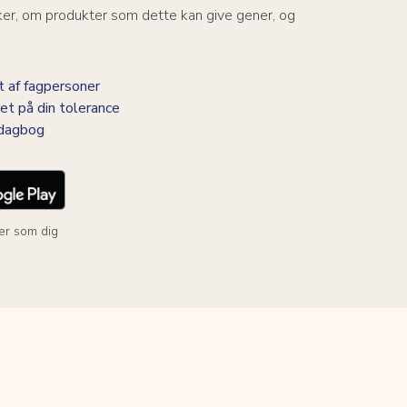
ker, om produkter som dette kan give gener, og
 af fagpersoner
et på din tolerance
-dagbog
er som dig