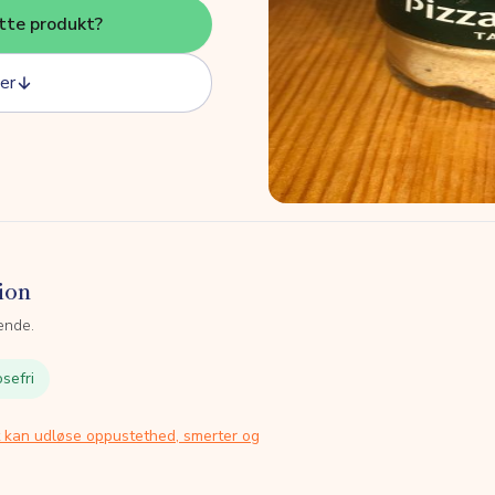
tte produkt?
er
ion
ende.
sefri
t kan udløse oppustethed, smerter og