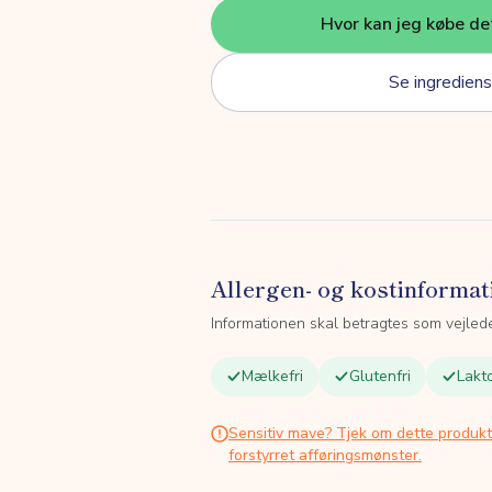
Hvor kan jeg købe de
Se ingrediens
Allergen- og kostinformat
Informationen skal betragtes som vejled
Mælkefri
Glutenfri
Lakto
Sensitiv mave? Tjek om dette produk
forstyrret afføringsmønster.