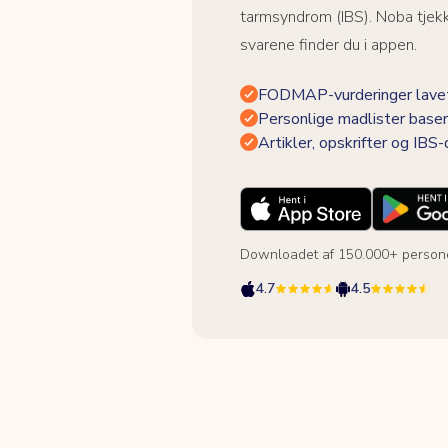
tarmsyndrom (IBS). Noba tjek
svarene finder du i appen.
FODMAP-vurderinger lavet
Personlige madlister baser
Artikler, opskrifter og IBS
Downloadet af 150.000+ person
4.7
4.5