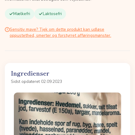
Mælkefri
Laktosefri
Sensitiv mave? Tjek om dette produkt kan udløse
oppustethed, smerter og forstyrret afføringsmønster.
Ingredienser
Sidst opdateret 02.09.2023