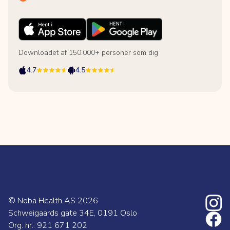
Downloadet af 150.000+ personer som dig
4.7
4.5
© Noba Health AS
2026
Schweigaards gate 34E, 0191 Oslo
Org. nr.: 921 671 202