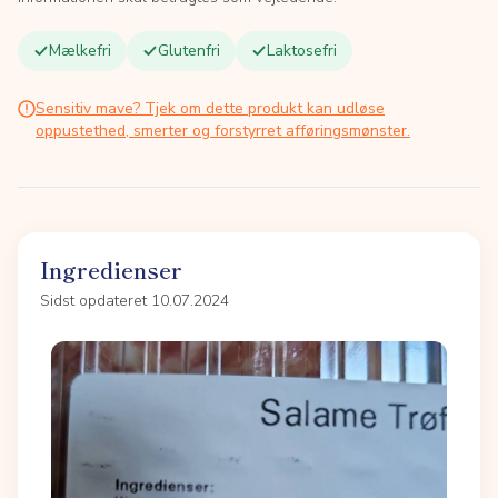
Mælkefri
Glutenfri
Laktosefri
Sensitiv mave? Tjek om dette produkt kan udløse
oppustethed, smerter og forstyrret afføringsmønster.
Ingredienser
Sidst opdateret 10.07.2024