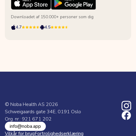
Downloadet af 150.000+ personer som dig
4.7
4.5
© Noba Health AS
2026
Schweigaards gate 34E, 0191 Oslo
Org. nr.: 921 671 202
info@noba.app
Vilkår for brug
Fortrolighedserklæring