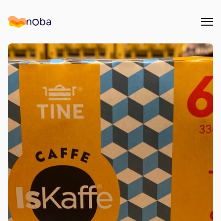
Åpn
Noba