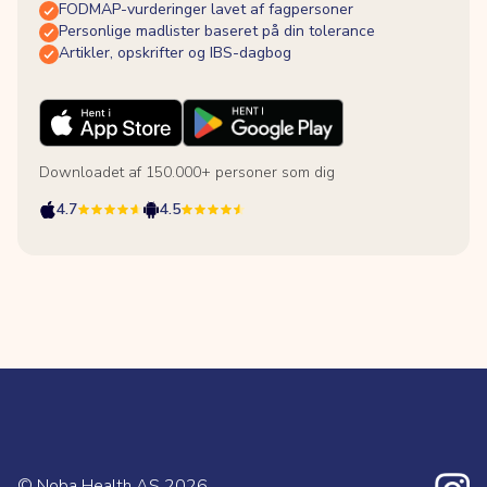
FODMAP-vurderinger lavet af fagpersoner
Personlige madlister baseret på din tolerance
Artikler, opskrifter og IBS-dagbog
Downloadet af 150.000+ personer som dig
4.7
4.5
© Noba Health AS
2026