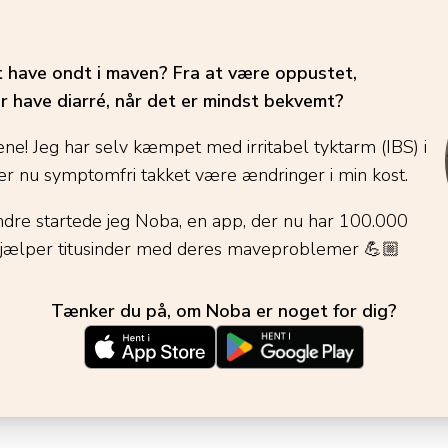
t have ondt i maven? Fra at være oppustet,
r have diarré, når det er mindst bekvemt?
ene! Jeg har selv kæmpet med irritabel tyktarm (IBS) i
r nu symptomfri takket være ændringer i min kost.
ndre startede jeg Noba, en app, der nu har 100.000
jælper titusinder med deres maveproblemer
💪🏼
Tænker du på, om Noba er noget for dig?