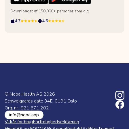
Downloadet af 150.000+ personer som dig
4.7
4.5
© Noba Health AS
2026
Schweigaards gate 34E, 0191 Oslo
Org. nr.: 921 671 202
info@noba.app
Vilkår for brug
Fortrolighedserklæring
Hjem
IBS og FODMAPs
Appen
Kontakt
Artikler
Teamet