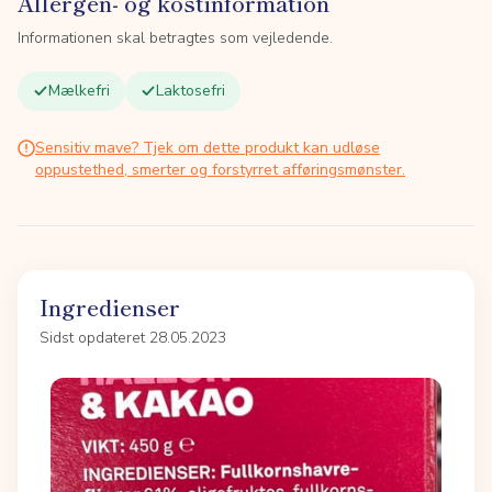
Allergen- og kostinformation
Informationen skal betragtes som vejledende.
Mælkefri
Laktosefri
Sensitiv mave? Tjek om dette produkt kan udløse
oppustethed, smerter og forstyrret afføringsmønster.
Ingredienser
Sidst opdateret 28.05.2023