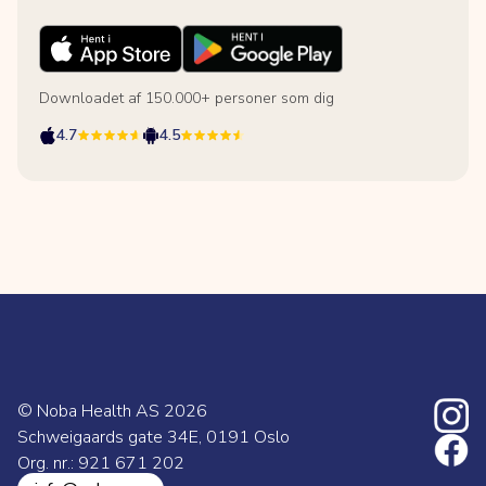
Downloadet af 150.000+ personer som dig
4.7
4.5
© Noba Health AS
2026
Schweigaards gate 34E, 0191 Oslo
Org. nr.: 921 671 202