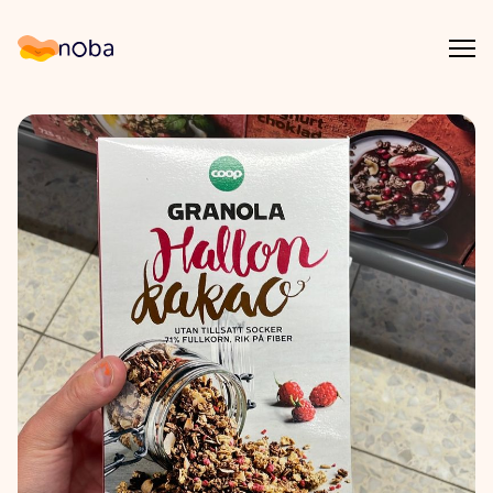
Åpn
Noba