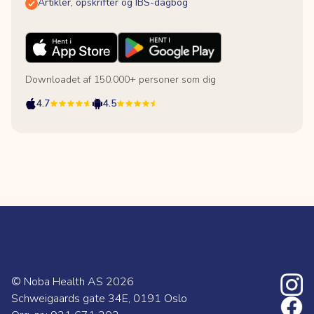
Artikler, opskrifter og IBS-dagbog
Downloadet af 150.000+ personer som dig
4.7
4.5
© Noba Health AS
2026
Schweigaards gate 34E, 0191 Oslo