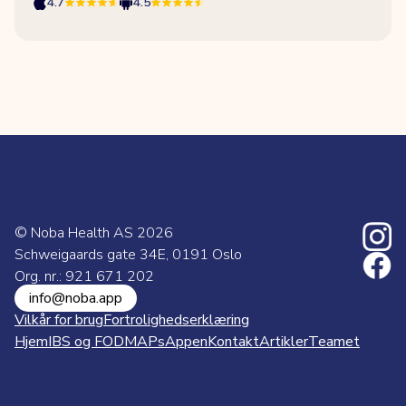
4.7
4.5
© Noba Health AS
2026
Schweigaards gate 34E, 0191 Oslo
Org. nr.: 921 671 202
info@noba.app
Vilkår for brug
Fortrolighedserklæring
Hjem
IBS og FODMAPs
Appen
Kontakt
Artikler
Teamet