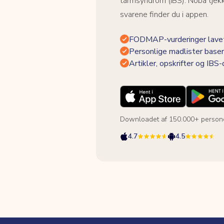
tarmsyndrom (IBS). Noba tjek
svarene finder du i appen.
FODMAP-vurderinger lavet
Personlige madlister baser
Artikler, opskrifter og IBS
Downloadet af 150.000+ person
4.7
4.5