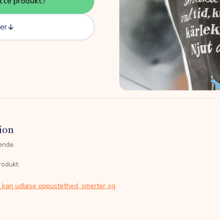
tte produkt?
er
ion
ende.
rodukt.
t kan udløse oppustethed, smerter og