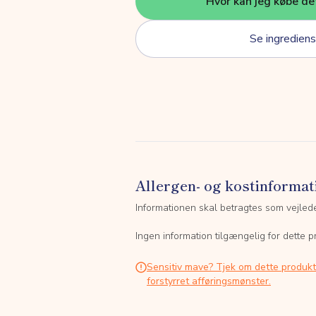
Hvor kan jeg købe de
Se ingrediens
Allergen- og kostinformat
Informationen skal betragtes som vejled
Ingen information tilgængelig for dette p
Sensitiv mave? Tjek om dette produk
forstyrret afføringsmønster.