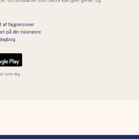
ker, om produkter som dette kan give gener, og
 af fagpersoner
et på din tolerance
-dagbog
er som dig