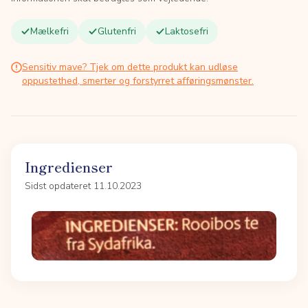
Mælkefri
Glutenfri
Laktosefri
Sensitiv mave? Tjek om dette produkt kan udløse
oppustethed, smerter og forstyrret afføringsmønster.
Ingredienser
Sidst opdateret 11.10.2023