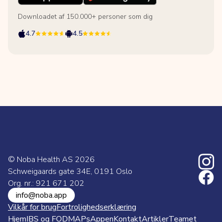
Downloadet af 150.000+ personer som dig
4.7
4.5
© Noba Health AS
2026
Schweigaards gate 34E, 0191 Oslo
Org. nr.: 921 671 202
info@noba.app
Vilkår for brug
Fortrolighedserklæring
Hjem
IBS og FODMAPs
Appen
Kontakt
Artikler
Teamet