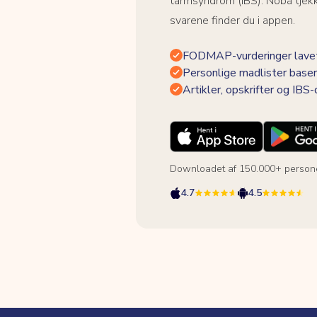
tarmsyndrom (IBS). Noba tjek
svarene finder du i appen.
FODMAP-vurderinger lavet
Personlige madlister baser
Artikler, opskrifter og IBS
Downloadet af 150.000+ person
4.7
4.5