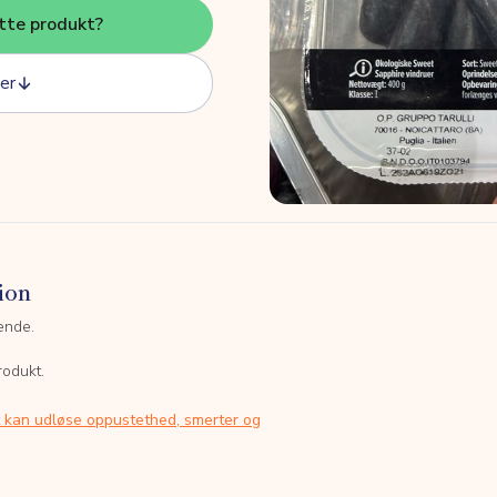
tte produkt?
er
ion
ende.
rodukt.
t kan udløse oppustethed, smerter og