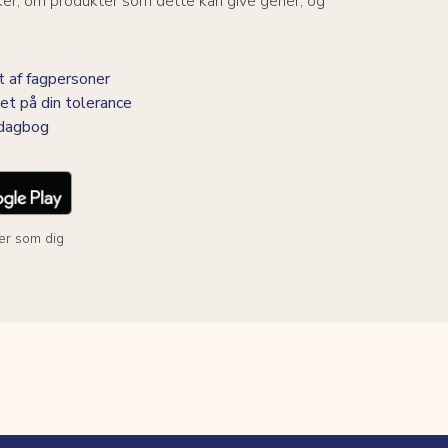
ker, om produkter som dette kan give gener, og
 af fagpersoner
et på din tolerance
-dagbog
er som dig