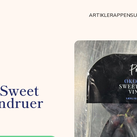
ARTIKLER
APPEN
SU
 Sweet
indruer