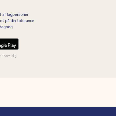
 af fagpersoner
et på din tolerance
-dagbog
er som dig