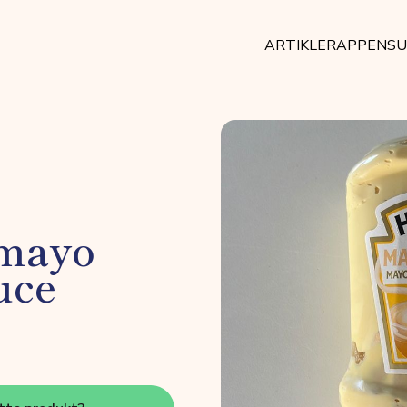
ARTIKLER
APPEN
SU
mayo
uce