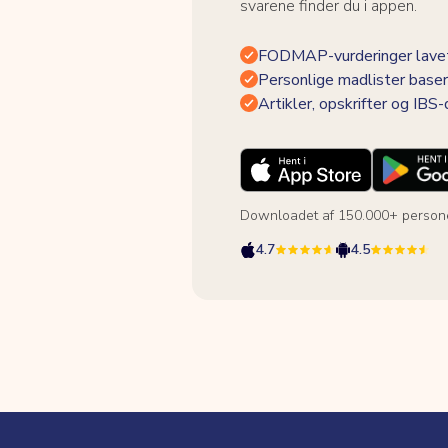
svarene finder du i appen.
FODMAP-vurderinger lavet
Personlige madlister baser
Artikler, opskrifter og IBS
Downloadet af 150.000+ person
4.7
4.5