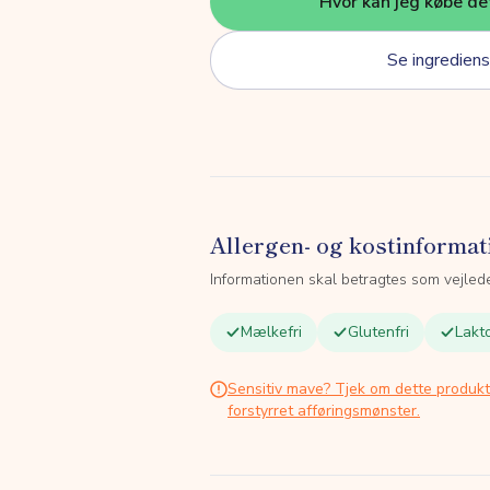
Hvor kan jeg købe de
Se ingrediens
Allergen- og kostinformat
Informationen skal betragtes som vejled
Mælkefri
Glutenfri
Lakto
Sensitiv mave? Tjek om dette produk
forstyrret afføringsmønster.