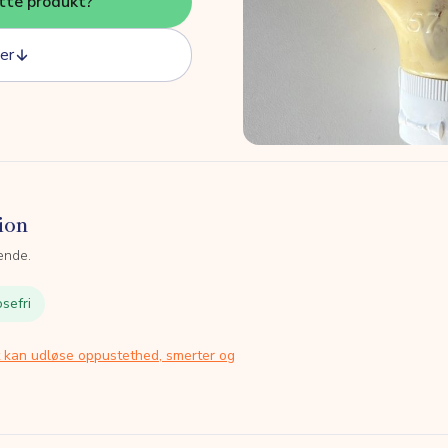
tte produkt?
er
ion
ende.
sefri
t kan udløse oppustethed, smerter og