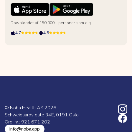
Downloadet af 150.000+ personer som dig
4.7
4.5
© Noba Health AS
2026
Schweigaards gate 34E, 0191 Oslo
Org. nr.: 921 671 202
info@noba.app