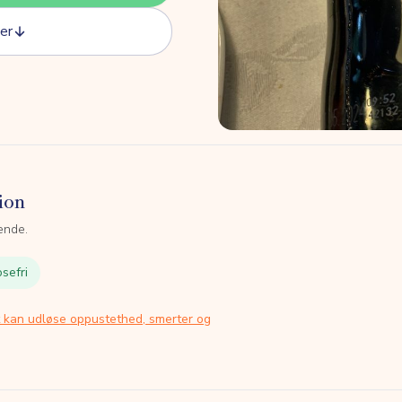
er
ion
ende.
sefri
t kan udløse oppustethed, smerter og