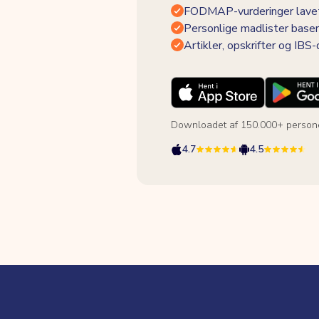
FODMAP-vurderinger lavet
Personlige madlister baser
Artikler, opskrifter og IBS
Downloadet af 150.000+ person
4.7
4.5