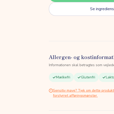
Se ingrediens
Allergen- og kostinformat
Informationen skal betragtes som vejled
Mælkefri
Glutenfri
Lakto
Sensitiv mave? Tjek om dette produk
forstyrret afføringsmønster.