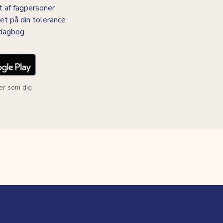
 af fagpersoner
et på din tolerance
-dagbog
er som dig