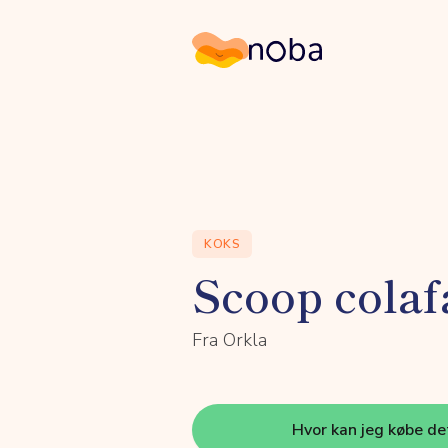
Noba
KOKS
Scoop colaf
Fra Orkla
Hvor kan jeg købe de