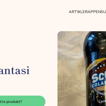
ARTIKLER
APPEN
SU
antasi
tte produkt?