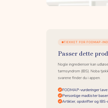
TJEKKET FOR FODMAP-IN
Passer dette prod
Nogle ingredienser kan udløs
tarmsyndrom (IBS). Noba tjek
svarene finder du i appen.
FODMAP-vurderinger lavet
Personlige madlister baser
Artikler, opskrifter og IBS