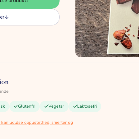
tte produkt?
er
ion
ende.
isk
Glutenfri
Vegetar
Laktosefri
t kan udløse oppustethed, smerter og