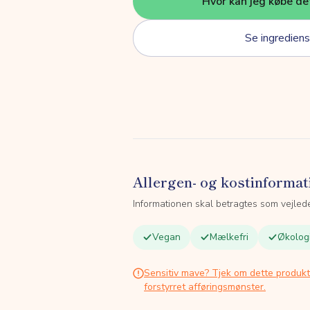
Hvor kan jeg købe de
Se ingrediens
Allergen- og kostinformat
Informationen skal betragtes som vejled
Vegan
Mælkefri
Økolog
Sensitiv mave? Tjek om dette produk
forstyrret afføringsmønster.