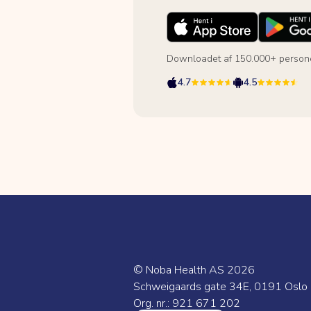
Downloadet af 150.000+ person
4.7
4.5
© Noba Health AS
2026
Schweigaards gate 34E, 0191 Oslo
Org. nr.: 921 671 202