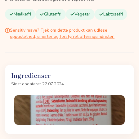
Mælkefri
Glutenfri
Vegetar
Laktosefri
Sensitiv mave? Tjek om dette produkt kan udløse
oppustethed, smerter og forstyrret afføringsmønster.
Ingredienser
Sidst opdateret 22.07.2024