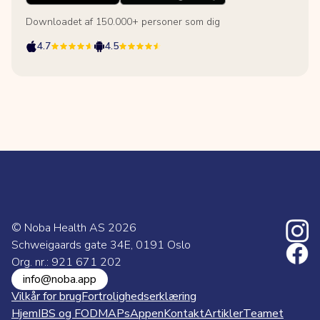
Downloadet af 150.000+ personer som dig
4.7
4.5
© Noba Health AS
2026
Schweigaards gate 34E, 0191 Oslo
Org. nr.: 921 671 202
info@noba.app
Vilkår for brug
Fortrolighedserklæring
Hjem
IBS og FODMAPs
Appen
Kontakt
Artikler
Teamet