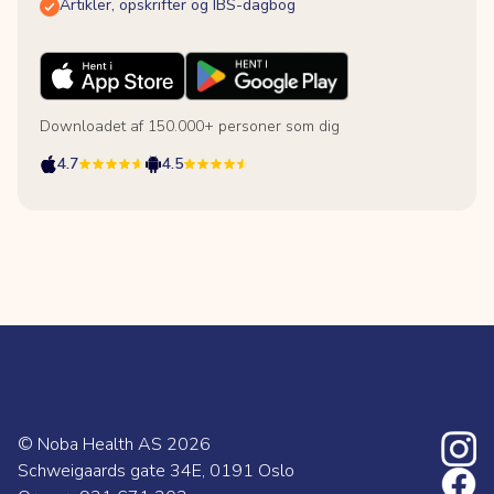
Artikler, opskrifter og IBS-dagbog
Downloadet af 150.000+ personer som dig
4.7
4.5
© Noba Health AS
2026
Schweigaards gate 34E, 0191 Oslo