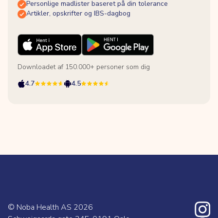
Personlige madlister baseret på din tolerance
Artikler, opskrifter og IBS-dagbog
Downloadet af 150.000+ personer som dig
4.7
4.5
© Noba Health AS
2026