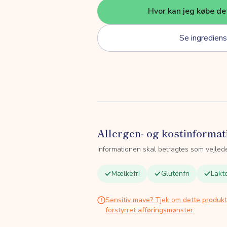
Hvor kan jeg købe de
Se ingrediens
Allergen- og kostinformat
Informationen skal betragtes som vejled
Mælkefri
Glutenfri
Lakto
Sensitiv mave? Tjek om dette produk
forstyrret afføringsmønster.