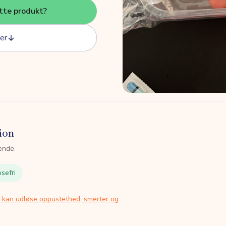
tte produkt?
er
ion
ende.
sefri
t kan udløse oppustethed, smerter og