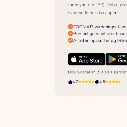
tarmsyndrom (IBS). Noba tjek
svarene finder du i appen.
FODMAP-vurderinger lavet
Personlige madlister baser
Artikler, opskrifter og IBS
Downloadet af 150.000+ person
4.7
4.5