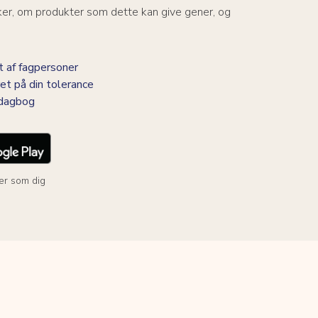
ker, om produkter som dette kan give gener, og
 af fagpersoner
et på din tolerance
-dagbog
er som dig