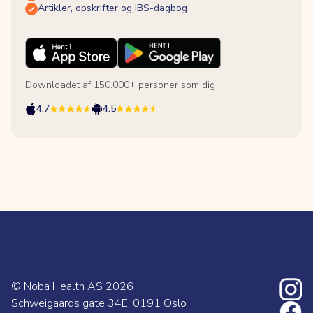
Artikler, opskrifter og IBS-dagbog
Downloadet af 150.000+ personer som dig
4.7
4.5
© Noba Health AS
2026
Schweigaards gate 34E, 0191 Oslo