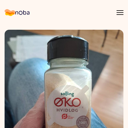
Åpn
Noba