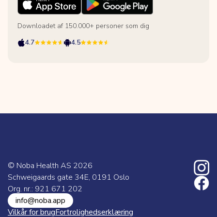
Downloadet af 150.000+ personer som dig
4.7
4.5
© Noba Health AS
2026
Schweigaards gate 34E, 0191 Oslo
Org. nr.: 921 671 202
info@noba.app
Vilkår for brug
Fortrolighedserklæring