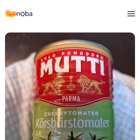
Åpn
Noba