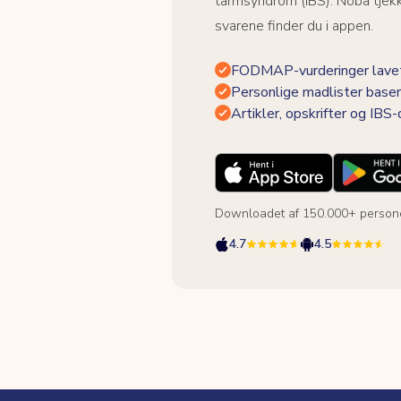
tarmsyndrom (IBS). Noba tjek
svarene finder du i appen.
FODMAP-vurderinger lavet
Personlige madlister baser
Artikler, opskrifter og IBS
Downloadet af 150.000+ person
4.7
4.5