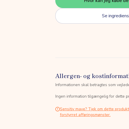
Hvor kan jeg købe de
Se ingrediens
Allergen- og kostinformat
Informationen skal betragtes som vejled
Ingen information tilgængelig for dette p
Sensitiv mave? Tjek om dette produk
forstyrret afføringsmønster.