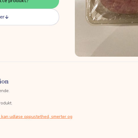
tte produkt?
er
ion
ende.
rodukt.
t kan udløse oppustethed, smerter og