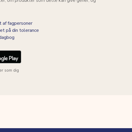
ker, om produkter som dette kan give gener, og
 af fagpersoner
et på din tolerance
-dagbog
er som dig