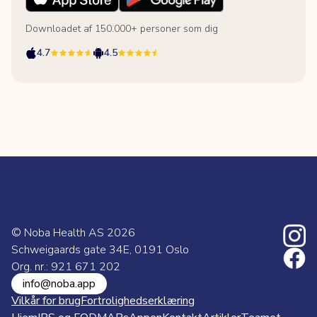
Downloadet af 150.000+ personer som dig
4.7
4.5
© Noba Health AS
2026
Schweigaards gate 34E, 0191 Oslo
Org. nr.: 921 671 202
info@noba.app
Vilkår for brug
Fortrolighedserklæring