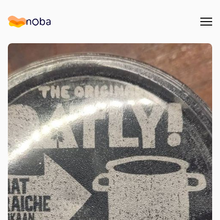
Åpn
Noba