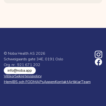
© Noba Health AS
2026
Schweigaards gate 34E, 0191 Oslo
Org. nr.: 921 671 202
info@noba.app
Villkor
Sekretesspolicy
Hem
IBS och FODMAPs
Appen
Kontakt
Artiklar
Team