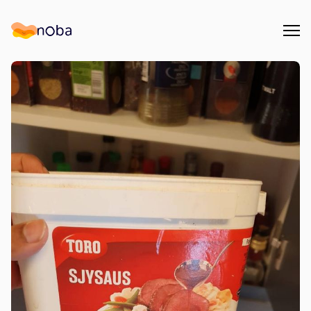
Åpn
Noba