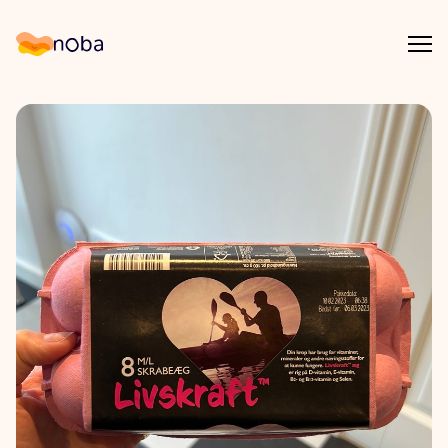
Åpn
Noba