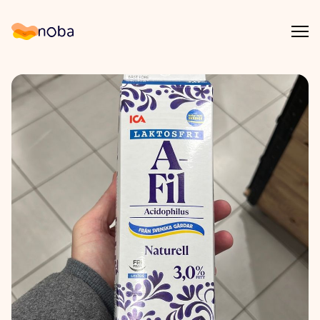
Åpn
Noba