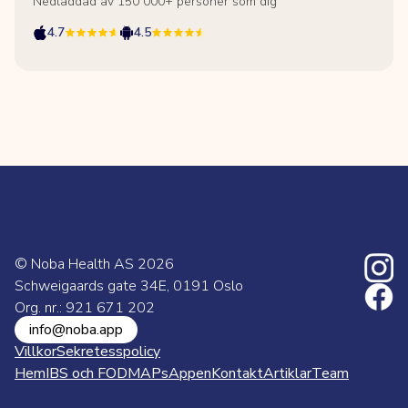
Nedladdad av 150 000+ personer som dig
4.7
4.5
© Noba Health AS
2026
Schweigaards gate 34E, 0191 Oslo
Org. nr.: 921 671 202
info@noba.app
Villkor
Sekretesspolicy
Hem
IBS och FODMAPs
Appen
Kontakt
Artiklar
Team