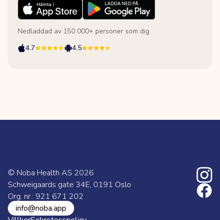
Nedladdad av 150 000+ personer som dig
4.7
4.5
© Noba Health AS
2026
Schweigaards gate 34E, 0191 Oslo
Org. nr.: 921 671 202
info@noba.app
Villkor
Sekretesspolicy