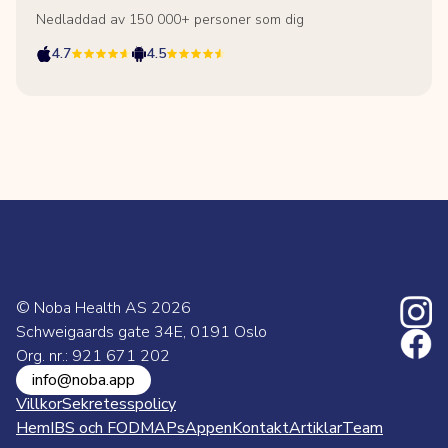
Nedladdad av 150 000+ personer som dig
4.7
4.5
© Noba Health AS
2026
Schweigaards gate 34E, 0191 Oslo
Org. nr.: 921 671 202
info@noba.app
Villkor
Sekretesspolicy
Hem
IBS och FODMAPs
Appen
Kontakt
Artiklar
Team