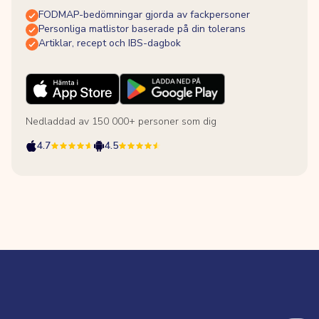
FODMAP-bedömningar gjorda av fackpersoner
Personliga matlistor baserade på din tolerans
Artiklar, recept och IBS-dagbok
Nedladdad av 150 000+ personer som dig
4.7
4.5