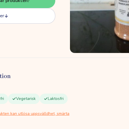
här produkten?
er
tion
fri
Vegetarisk
Laktosfri
ukten kan utlösa uppsvälldhet, smärta