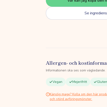
Var kan jag köpa den 
Se ingrediens
Allergen- och kostinforma
Informationen ska ses som vägledande.
Vegan
Mejerifritt
Gluten
Känslig mage? Kolla om den här prod
och störd avföringsmönster.