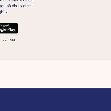
da av fackpersoner
ade på din tolerans
agbok
r som dig