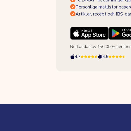
FODMAP-bedömningar gjor
Personliga matlistor baser
Artiklar, recept och IBS-d
Nedladdad av 150 000+ persone
4.7
4.5