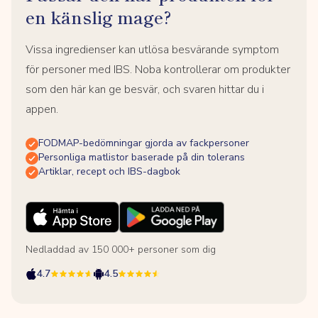
en känslig mage?
Vissa ingredienser kan utlösa besvärande symptom
för personer med IBS. Noba kontrollerar om produkter
som den här kan ge besvär, och svaren hittar du i
appen.
FODMAP-bedömningar gjorda av fackpersoner
Personliga matlistor baserade på din tolerans
Artiklar, recept och IBS-dagbok
Nedladdad av 150 000+ personer som dig
4.7
4.5