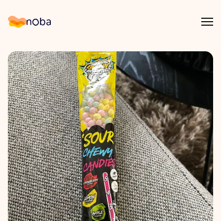
Åpn
Noba