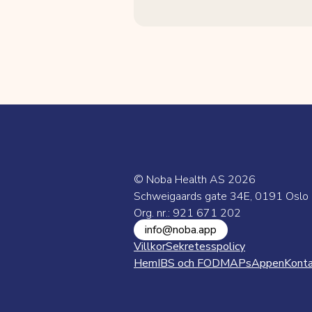
© Noba Health AS
2026
Schweigaards gate 34E, 0191 Oslo
Org. nr.: 921 671 202
info@noba.app
Villkor
Sekretesspolicy
Hem
IBS och FODMAPs
Appen
Kont