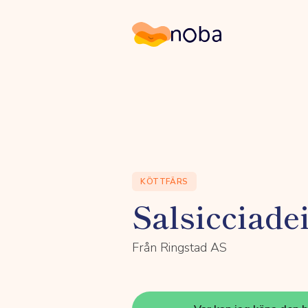
Noba
KÖTTFÄRS
Salsicciade
Från Ringstad AS