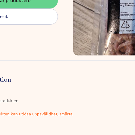
här produkten?
er
tion
 produkten.
ukten kan utlösa uppsvälldhet, smärta