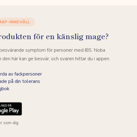
MAP-INNEHÅLL
rodukten för en känslig mage?
a besvärande symptom för personer med IBS. Noba
den här kan ge besvär, och svaren hittar du i appen.
da av fackpersoner
ade på din tolerans
agbok
r som dig