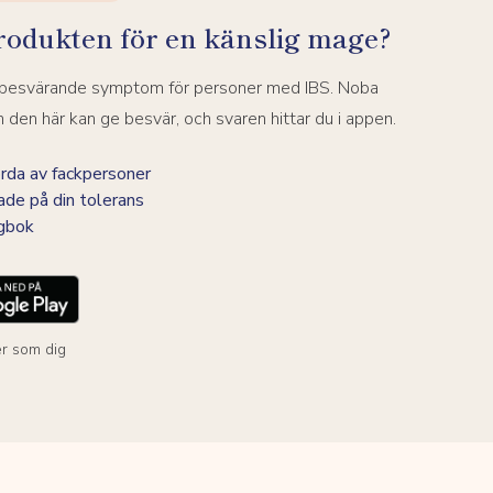
rodukten för en känslig mage?
a besvärande symptom för personer med IBS. Noba
den här kan ge besvär, och svaren hittar du i appen.
da av fackpersoner
ade på din tolerans
agbok
r som dig