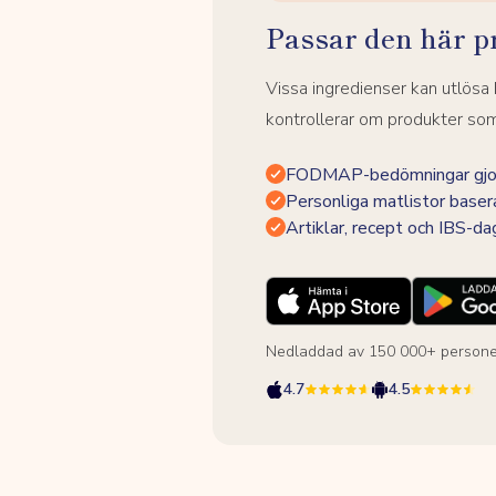
Passar den här p
Vissa ingredienser kan utlös
kontrollerar om produkter som 
FODMAP-bedömningar gjor
Personliga matlistor baser
Artiklar, recept och IBS-d
Nedladdad av 150 000+ persone
4.7
4.5