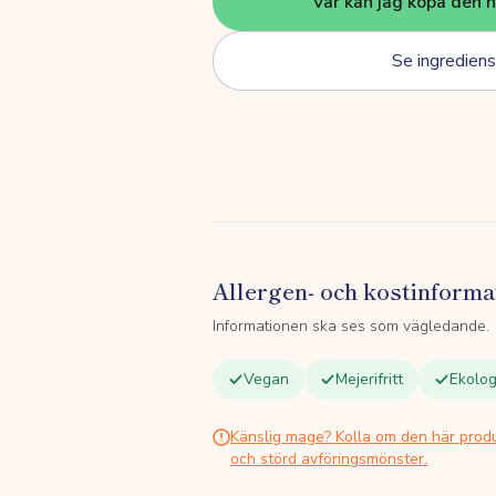
Var kan jag köpa den 
Se ingrediens
Allergen- och kostinforma
Informationen ska ses som vägledande.
Vegan
Mejerifritt
Ekolog
Känslig mage? Kolla om den här prod
och störd avföringsmönster.