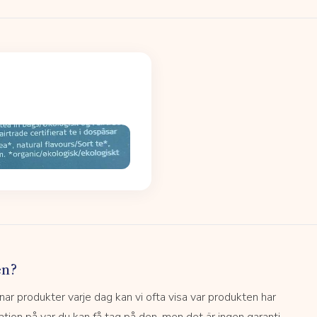
en?
 produkter varje dag kan vi ofta visa var produkten har
kation på var du kan få tag på den, men det är ingen garanti.