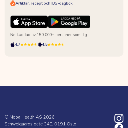
Artiklar, recept och IBS-dagbok
Nedladdad av 150 000+ personer som dig
4.7
4.5
© Noba Health AS
2026
Schweigaards gate 34E, 0191 Oslo