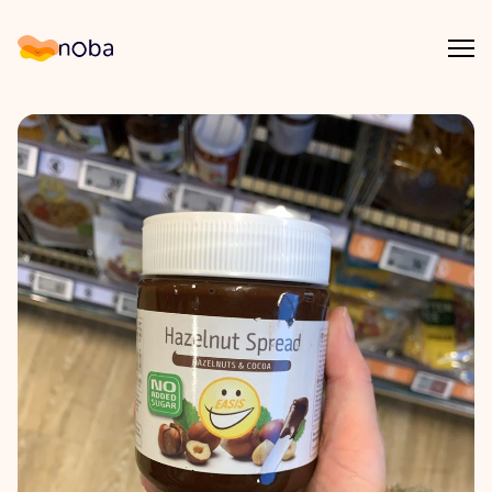
Åpn
Noba