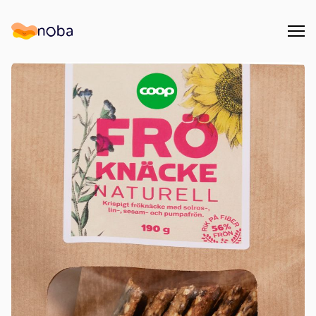
Åpn
Noba